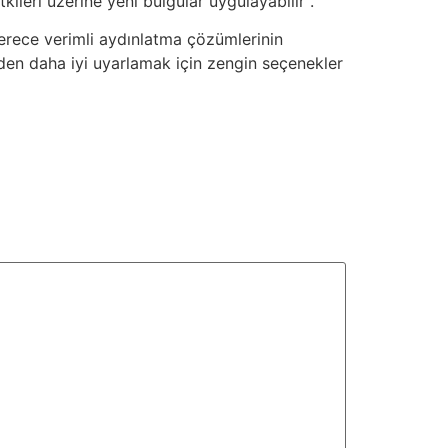
ileri üzerine yeni bulgular uygulayabilir .
derece verimli aydınlatma çözümlerinin
inden daha iyi uyarlamak için zengin seçenekler