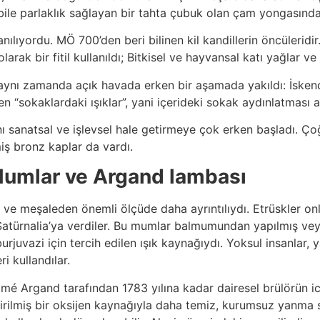
ile parlaklık sağlayan bir tahta çubuk olan çam yongasından 
lıyordu. MÖ 700’den beri bilinen kil kandillerin öncüleridir.
olarak bir fitil kullanıldı; Bitkisel ve hayvansal katı yağlar 
, aynı zamanda açık havada erken bir aşamada yakıldı: İske
en “sokaklardaki ışıklar”, yani içerideki sokak aydınlatması 
rını sanatsal ve işlevsel hale getirmeye çok erken başladı. Ç
iş bronz kaplar da vardı.
Mumlar ve Argand lambası
ve meşaleden önemli ölçüde daha ayrıntılıydı. Etrüskler onl
atürnalia’ya verdiler. Bu mumlar balmumundan yapılmış veya 
urjuvazi için tercih edilen ışık kaynağıydı. Yoksul insanlar,
i kullandılar.
 Aimé Argand tarafından 1783 yılına kadar dairesel brülörün ica
ştirilmiş bir oksijen kaynağıyla daha temiz, kurumsuz yanma sa