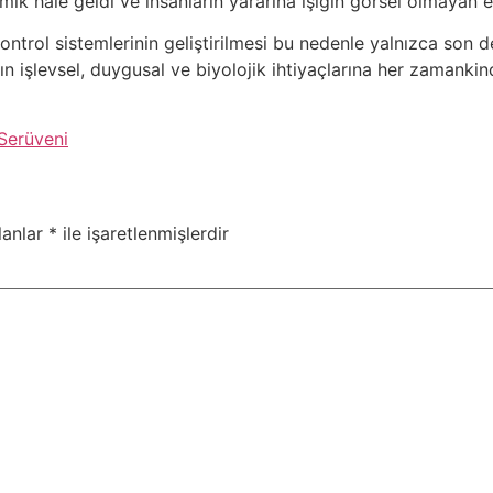
k hale geldi ve insanların yararına ışığın görsel olmayan etk
ontrol sistemlerinin geliştirilmesi bu nedenle yalnızca son 
arın işlevsel, duygusal ve biyolojik ihtiyaçlarına her zamank
 Serüveni
lanlar
*
ile işaretlenmişlerdir