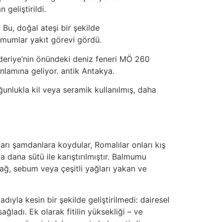
geliştirildi.
 Bu, doğal ateşi bir şekilde
ve mumlar yakıt görevi gördü.
nderiye’nin önündeki deniz feneri MÖ 260
anlamına geliyor. antik Antakya.
oğunlukla kil veya seramik kullanılmış, daha
arı şamdanlara koydular, Romalılar onları kış
dana sütü ile karıştırılmıştır. Balmumu
 yağ, sebum veya çeşitli yağları yakan ve
dıyla kesin bir şekilde geliştirilmedi: dairesel
ğladı. Ek olarak fitilin yüksekliği – ve