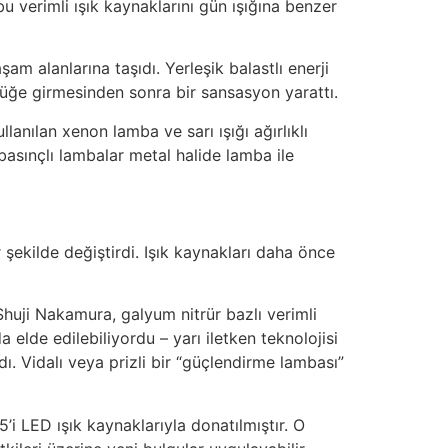
u verimli ışık kaynaklarını gün ışığına benzer
am alanlarına taşıdı. Yerleşik balastlı enerji
lüğe girmesinden sonra bir sansasyon yarattı.
lanılan xenon lamba ve sarı ışığı ağırlıklı
basınçlı lambalar metal halide lamba ile
r şekilde değiştirdi. Işık kaynakları daha önce
a Shuji Nakamura, galyum nitrür bazlı verimli
 elde edilebiliyordu – yarı iletken teknolojisi
ı. Vidalı veya prizli bir “güçlendirme lambası”
5’i LED ışık kaynaklarıyla donatılmıştır. O