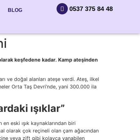
0537 375 84 48
BLOG
ni
ağı olarak keşfedene kadar. Kamp ateşinden
ı ve doğal alanları ateşe verdi. Ateş, ilkel
ineler Orta Taş Devri’nde, yani 300.000 ila
rdaki ışıklar”
 en eski ışık kaynaklarından biri
ğal olarak çok reçineli olan çam ağacından
çine veya zift gibi kolayca yanabilen