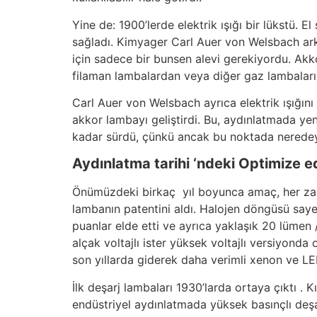
Yine de: 1900’lerde elektrik ışığı bir lükstü. 
sağladı. Kimyager Carl Auer von Welsbach ark 
için sadece bir bunsen alevi gerekiyordu. Akk
filaman lambalardan veya diğer gaz lambalar
Carl Auer von Welsbach ayrıca elektrik ışığını 
akkor lambayı geliştirdi. Bu, aydınlatmada yen
kadar sürdü, çünkü ancak bu noktada neredeys
Aydınlatma tarihi ‘ndeki Optimize e
Önümüzdeki birkaç yıl boyunca amaç, her zaman
lambanın patentini aldı. Halojen döngüsü say
puanlar elde etti ve ayrıca yaklaşık 20 lümen / 
alçak voltajlı ister yüksek voltajlı versiyond
son yıllarda giderek daha verimli xenon ve LED
İlk deşarj lambaları 1930’larda ortaya çıktı . 
endüstriyel aydınlatmada yüksek basınçlı deşarj