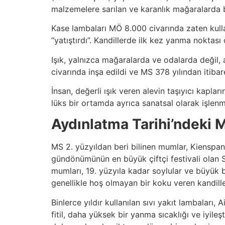
malzemelere sarılan ve karanlık mağaralarda b
Kase lambaları MÖ 8.000 civarında zaten kullanı
“yatıştırdı”. Kandillerde ilk kez yanma noktası 
Işık, yalnızca mağaralarda ve odalarda değil
civarında inşa edildi ve MS 378 yılından itibar
İnsan, değerli ışık veren alevin taşıyıcı kapla
lüks bir ortamda ayrıca sanatsal olarak işlenm
Aydınlatma Tarihi’ndeki 
MS 2. yüzyıldan beri bilinen mumlar, Kienspan 
gündönümünün en büyük çiftçi festivali olan S
mumları, 19. yüzyıla kadar soylular ve büyük b
genellikle hoş olmayan bir koku veren kandiller
Binlerce yıldır kullanılan sıvı yakıt lambaları,
fitil, daha yüksek bir yanma sıcaklığı ve iyile