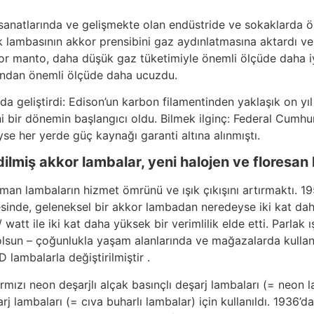
El sanatlarında ve gelişmekte olan endüstride ve sokaklarda öz
lambasının akkor prensibini gaz aydınlatmasına aktardı ve 
or manto, daha düşük gaz tüketimiyle önemli ölçüde daha iyi
ından önemli ölçüde daha ucuzdu.
da geliştirdi: Edison’un karbon filamentinden yaklaşık on yıl
i bir dönemin başlangıcı oldu. Bilmek ilginç: Federal Cumhuri
e her yerde güç kaynağı garanti altına alınmıştı.
dilmiş akkor lambalar, yeni halojen ve floresan
 lambaların hizmet ömrünü ve ışık çıkışını artırmaktı. 1959’
esinde, geleneksel bir akkor lambadan neredeyse iki kat dah
watt ile iki kat daha yüksek bir verimlilik elde etti. Parlak ı
a olsun – çoğunlukla yaşam alanlarında ve mağazalarda kullanı
 lambalarla değiştirilmiştir .
Kırmızı neon deşarjlı alçak basınçlı deşarj lambaları (= neo
 lambaları (= cıva buharlı lambalar) için kullanıldı. 1936’da