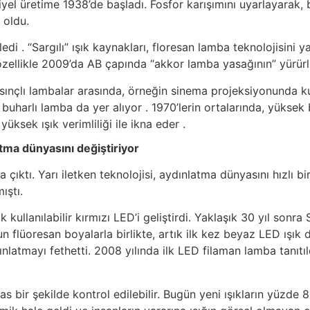
yel üretime 1938’de başladı. Fosfor karışımını uyarlayarak, b
 oldu.
 . “Sargılı” ışık kaynakları, floresan lamba teknolojisini yaş
, özellikle 2009’da AB çapında “akkor lamba yasağının” yürür
basınçlı lambalar arasında, örneğin sinema projeksiyonunda kul
harlı lamba da yer alıyor . 1970’lerin ortalarında, yüksek 
üksek ışık verimliliği ile ikna eder .
atma dünyasını değiştiriyor
çıktı. Yarı iletken teknolojisi, aydınlatma dünyasını hızlı bi
ıştı.
 kullanılabilir kırmızı LED’i geliştirdi. Yaklaşık 30 yıl sonr
flüoresan boyalarla birlikte, artık ilk kez beyaz LED ışık da
latmayı fethetti. 2008 yılında ilk LED filaman lamba tanıtıld
.
as bir şekilde kontrol edilebilir. Bugün yeni ışıkların yüzde 8