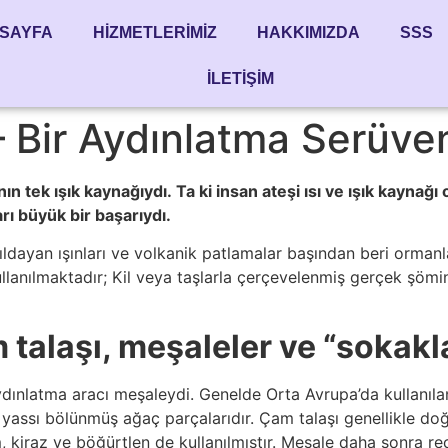
SAYFA
HIZMETLERIMIZ
HAKKIMIZDA
SSS
İLETIŞIM
– Bir Aydınlatma Serüve
nın tek ışık kaynağıydı. Ta ki insan ateşi ısı ve ışık kayn
rı büyük bir başarıydı.
ldayan ışınları ve volkanik patlamalar başından beri ormanlar
kullanılmaktadır; Kil veya taşlarla çerçevelenmiş gerçek şöm
 talaşı, meşaleler ve “sokakla
ydınlatma aracı meşaleydi. Genelde Orta Avrupa’da kullanılan
 yassı bölünmüş ağaç parçalarıdır. Çam talaşı genellikle do
m, kiraz ve böğürtlen de kullanılmıştır. Meşale daha sonra re