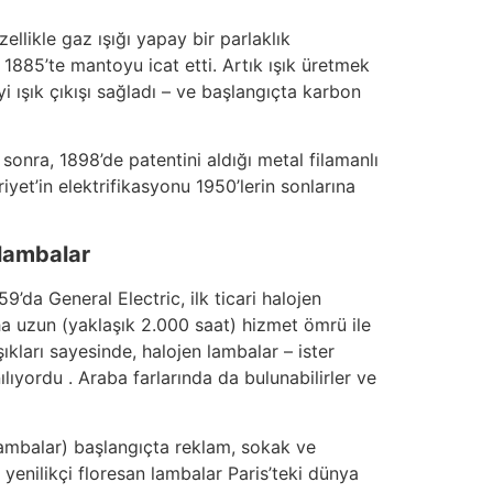
ellikle gaz ışığı yapay bir parlaklık
1885’te mantoyu icat etti. Artık ışık üretmek
 ışık çıkışı sağladı – ve başlangıçta karbon
 sonra, 1898’de patentini aldığı metal filamanlı
yet’in elektrifikasyonu 1950’lerin sonlarına
 lambalar
da General Electric, ilk ticari halojen
a uzun (yaklaşık 2.000 saat) hizmet ömrü ile
şıkları sayesinde, halojen lambalar – ister
lıyordu . Araba farlarında da bulunabilirler ve
n lambalar) başlangıçta reklam, sokak ve
 yenilikçi floresan lambalar Paris’teki dünya