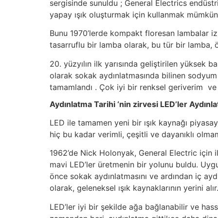
sergisinde sunuldu ; General Electrics endüstri
yapay ışık oluşturmak için kullanmak mümkün
Bunu 1970’lerde kompakt floresan lambalar izledi
tasarruflu bir lamba olarak, bu tür bir lamba
20. yüzyılın ilk yarısında geliştirilen yüksek 
olarak sokak aydınlatmasında bilinen sodyum bu
tamamlandı . Çok iyi bir renksel geriverim ve y
Aydınlatma Tarihi ‘nin zirvesi LED’ler Aydınl
LED ile tamamen yeni bir ışık kaynağı piyasaya 
hiç bu kadar verimli, çeşitli ve dayanıklı olmam
1962’de Nick Holonyak, General Electric için ilk
mavi LED’ler üretmenin bir yolunu buldu. Uygun 
önce sokak aydınlatmasını ve ardından iç aydın
olarak, geleneksel ışık kaynaklarının yerini alır
LED’ler iyi bir şekilde ağa bağlanabilir ve hass