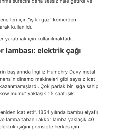
yanma sürecini daha sessiz hale getirdi ve
nerleri için “ışıklı gaz” kömürden
rak kullanıldı.
r yaratmak için kullanılmaktadır.
r lambası: elektrik çağı
0’lerin başlarında İngiliz Humphry Davy metal
emens’in dinamo makineleri gibi sayısız icat
m kazanmamışlardı. Çok parlak bir ışığa sahip
hkow mumu” yaklaşık 1,5 saat ışık
iden icat etti”. 1854 yılında bambu elyaflı
ı ve lamba tabanlı akkor lamba yaklaşık 40
lektrik ışığını prensipte herkes için