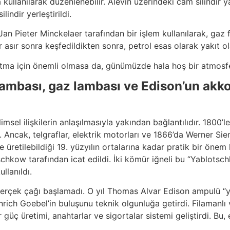
 kullanılarak düzenlenebilir. Alevin üzerindeki cam silindir 
indir yerleştirildi.
n Pieter Minckelaer tarafından bir işlem kullanılarak, gaz fe
r asır sonra keşfedildikten sonra, petrol esas olarak yakıt ola
atma için önemli olmasa da, günümüzde hala hoş bir atmosfe
lambası, gaz lambası ve Edison’un akko
 bilimsel ilişkilerin anlaşılmasıyla yakından bağlantılıdır. 180
ı. Ancak, telgraflar, elektrik motorları ve 1866’da Werner Si
 üretilebildiği 19. yüzyılın ortalarına kadar pratik bir öne
schkow tarafından icat edildi. İki kömür iğneli bu “Yablotsc
llanıldı.
erçek çağı başlamadı. O yıl Thomas Alvar Edison ampulü “yen
nrich Goebel’in buluşunu teknik olgunluğa getirdi. Filamanl
üç üretimi, anahtarlar ve sigortalar sistemi geliştirdi. Bu, e