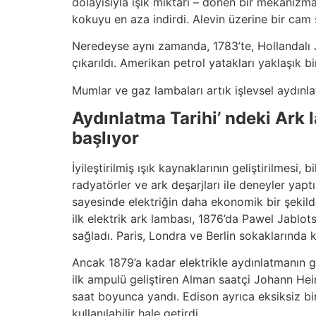
dolayısıyla ışık miktarı – dönen bir mekanizma
kokuyu en aza indirdi. Alevin üzerine bir cam sil
Neredeyse aynı zamanda, 1783’te, Hollandalı Ja
çıkarıldı. Amerikan petrol yatakları yaklaşık bi
Mumlar ve gaz lambaları artık işlevsel aydınl
Aydınlatma Tarihi’ ndeki Ark 
başlıyor
İyileştirilmiş ışık kaynaklarının geliştirilmesi,
radyatörler ve ark deşarjları ile deneyler yapt
sayesinde elektriğin daha ekonomik bir şekilde
ilk elektrik ark lambası, 1876’da Pawel Jablot
sağladı. Paris, Londra ve Berlin sokaklarında ku
Ancak 1879’a kadar elektrikle aydınlatmanın g
ilk ampulü geliştiren Alman saatçi Johann Hei
saat boyunca yandı. Edison ayrıca eksiksiz bir g
kullanılabilir hale getirdi.