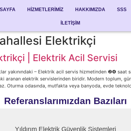
SAYFA
HIZMETLERIMIZ
HAKKIMIZDA
SSS
İLETIŞIM
hallesi Elektrikçi
rikçi | Elektrik Acil Servisi
lar yakınındaki – Elektrik acil servis hizmetinden ❷❹ saat se
aki aranan elektrik servislerinden biridir. Modern toplum, gü
amaz. Oturma odasında, mutfakta veya banyoda, evde teknoloji 
Referanslarımızdan Bazıları
Yıldırım Elektrik Güvenlik Sistemleri