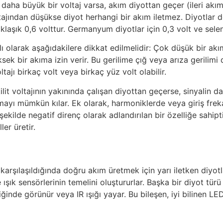
) daha büyük bir voltaj varsa, akım diyottan geçer (ileri akı
ltajından düşükse diyot herhangi bir akım iletmez. Diyotlar d
jı yaklaşık 0,6 volttur. Germanyum diyotlar için 0,3 volt ve sele
ı olarak aşağıdakilere dikkat edilmelidir: Çok düşük bir akı
ksek bir akıma izin verir. Bu gerilime çığ veya arıza gerilim
tajı birkaç volt veya birkaç yüz volt olabilir.
 kilit voltajının yakınında çalışan diyottan geçerse, sinyali
yı mümkün kılar. Ek olarak, harmoniklerde veya giriş freka
 şekilde negatif direnç olarak adlandırılan bir özelliğe sahipti
er üretir.
le karşılaşıldığında doğru akım üretmek için yarı iletken diyotl
e ışık sensörlerinin temelini oluştururlar. Başka bir diyot türü
iğinde görünür veya IR ışığı yayar. Bu bileşen, iyi bilinen LED