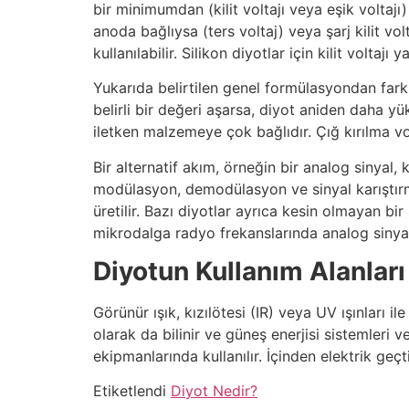
bir minimumdan (kilit voltajı veya eşik voltajı
anoda bağlıysa (ters voltaj) veya şarj kilit vo
kullanılabilir. Silikon diyotlar için kilit volta
Yukarıda belirtilen genel formülasyondan farkl
belirli bir değeri aşarsa, diyot aniden daha yü
iletken malzemeye çok bağlıdır. Çığ kırılma vol
Bir alternatif akım, örneğin bir analog sinyal,
modülasyon, demodülasyon ve sinyal karıştırma
üretilir. Bazı diyotlar ayrıca kesin olmayan bir
mikrodalga radyo frekanslarında analog sinyall
Diyotun Kullanım Alanları
Görünür ışık, kızılötesi (IR) veya UV ışınları i
olarak da bilinir ve güneş enerjisi sistemleri v
ekipmanlarında kullanılır. İçinden elektrik geçt
Etiketlendi
Diyot Nedir?