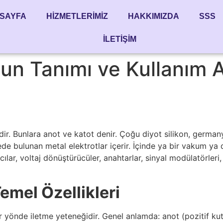
SAYFA
HIZMETLERIMIZ
HAKKIMIZDA
SSS
İLETIŞIM
un Tanımı ve Kullanım A
endir. Bunlara anot ve katot denir. Çoğu diyot silikon, germ
ede bulunan metal elektrotlar içerir. İçinde ya bir vakum ya
ıcılar, voltaj dönüştürücüler, anahtarlar, sinyal modülatörleri,
emel Özellikleri
bir yönde iletme yeteneğidir. Genel anlamda: anot (pozitif kut